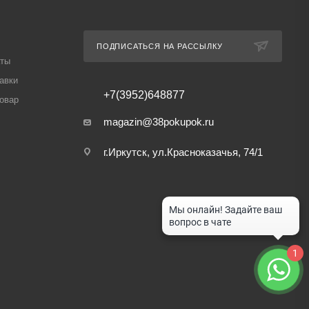
ПОДПИСАТЬСЯ НА РАССЫЛКУ
аты
авки
+7(3952)648877
товар
magazin@38pokupok.ru
г.Иркутск, ул.Красноказачья, 74/1
1