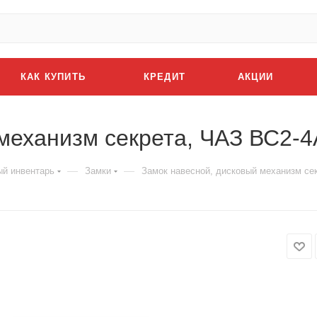
КАК КУПИТЬ
КРЕДИТ
АКЦИИ
механизм секрета, ЧАЗ ВС2-4
—
—
й инвентарь
Замки
Замок навесной, дисковый механизм се