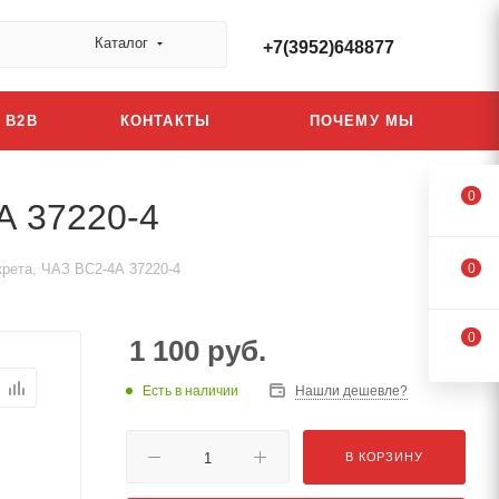
Каталог
+7(3952)648877
B2B
КОНТАКТЫ
ПОЧЕМУ МЫ
0
А 37220-4
крета, ЧАЗ ВС2-4А 37220-4
0
0
1 100
руб.
Есть в наличии
Нашли дешевле?
В КОРЗИНУ