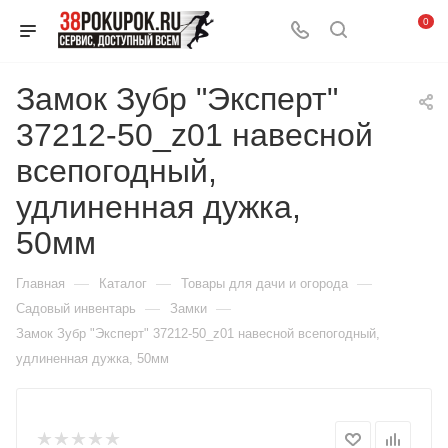
0
Замок Зубр "Эксперт"
37212-50_z01 навесной
всепогодный,
удлиненная дужка,
50мм
—
—
—
Главная
Каталог
Товары для дачи и огорода
—
—
Садовый инвентарь
Замки
Замок Зубр "Эксперт" 37212-50_z01 навесной всепогодный,
удлиненная дужка, 50мм