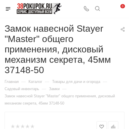
0
Замок навесной Stayer
"Master" общего
применения, дисковый
механизм секрета, 45мм
37148-50
—
—
—
Главная
Каталог
Товары для дачи и огорода
—
—
Садовый инвентарь
Замки
Замок навесной Stayer "Master" общего применения, дисковый
механизм секрета, 45мм 37148-50