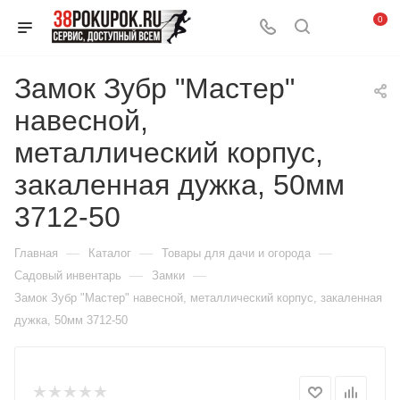
0
Замок Зубр "Мастер"
навесной,
металлический корпус,
закаленная дужка, 50мм
3712-50
—
—
—
Главная
Каталог
Товары для дачи и огорода
—
—
Садовый инвентарь
Замки
Замок Зубр "Мастер" навесной, металлический корпус, закаленная
дужка, 50мм 3712-50