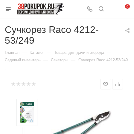
0
Сучкорез Raco 4212-
53/249
—
—
—
Главная
Каталог
Товары для дачи и огорода
—
—
Садовый инвентарь
Секаторы
Сучкорез Raco 4212-53/249