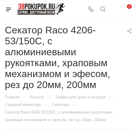
0
Секатор Raco 4206-
53/150C, с
алюминиевыми
рукоятками, храповым
механизмом и эфесом,
рез до 20мм, 200мм
—
—
—
Главная
Каталог
Товары для дачи и огорода
—
—
Садовый инвентарь
Секаторы
Секатор Raco 4206-53/150C, с алюминиевыми рукоятками,
храповым механизмом и эфесом, рез до 20мм, 200мм