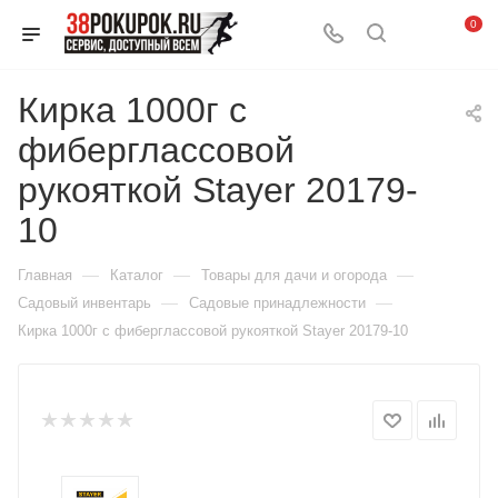
0
Кирка 1000г с
фиберглассовой
рукояткой Stayer 20179-
10
—
—
—
Главная
Каталог
Товары для дачи и огорода
—
—
Садовый инвентарь
Садовые принадлежности
Кирка 1000г с фиберглассовой рукояткой Stayer 20179-10