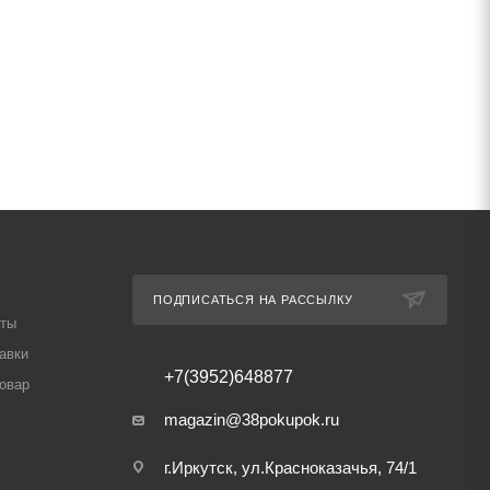
ПОДПИСАТЬСЯ НА РАССЫЛКУ
аты
авки
+7(3952)648877
товар
magazin@38pokupok.ru
г.Иркутск, ул.Красноказачья, 74/1