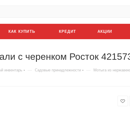
КАК КУПИТЬ
КРЕДИТ
АКЦИИ
али с черенком Росток 4215
—
—
й инвентарь
Садовые принадлежности
Мотыга из нержавею