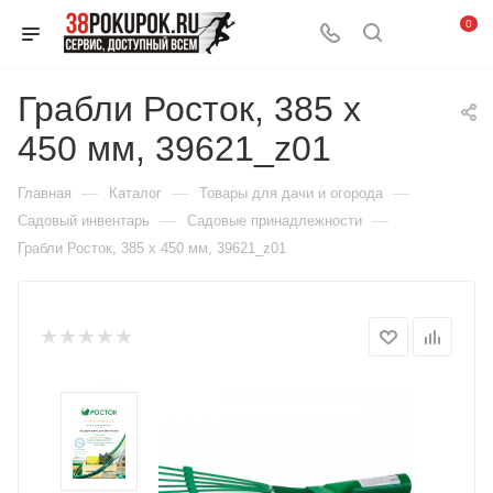
0
Грабли Росток, 385 x
450 мм, 39621_z01
—
—
—
Главная
Каталог
Товары для дачи и огорода
—
—
Садовый инвентарь
Садовые принадлежности
Грабли Росток, 385 x 450 мм, 39621_z01