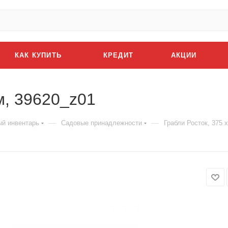
КАК КУПИТЬ
КРЕДИТ
АКЦИИ
м, 39620_z01
—
—
й инвентарь
Садовые принадлежности
Грабли Росток, 375 