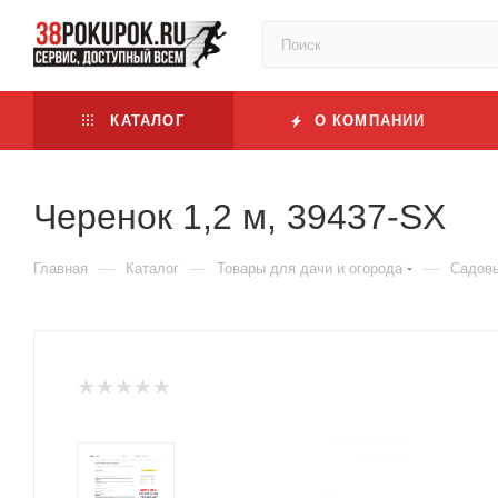
КАТАЛОГ
О КОМПАНИИ
Черенок 1,2 м, 39437-SX
—
—
—
Главная
Каталог
Товары для дачи и огорода
Садовы