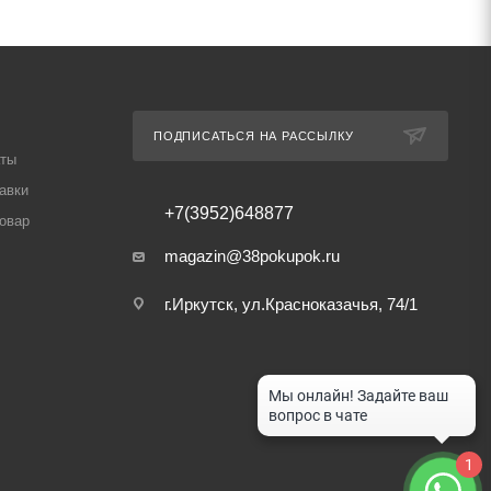
ПОДПИСАТЬСЯ НА РАССЫЛКУ
аты
авки
+7(3952)648877
товар
magazin@38pokupok.ru
г.Иркутск, ул.Красноказачья, 74/1
1