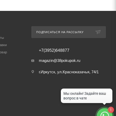
ПОДПИСАТЬСЯ НА РАССЫЛКУ
аты
авки
+7(3952)648877
товар
magazin@38pokupok.ru
г.Иркутск, ул.Красноказачья, 74/1
1