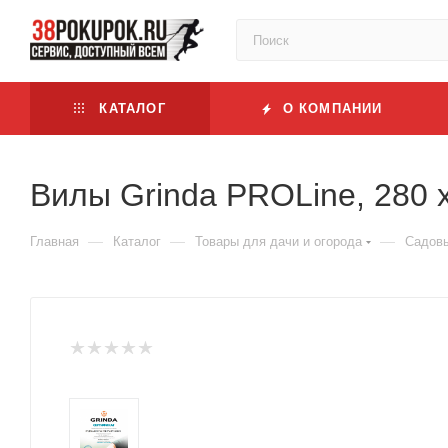
КАТАЛОГ
О КОМПАНИИ
Вилы Grinda PROLine, 280 x
—
—
—
Главная
Каталог
Товары для дачи и огорода
Садовы