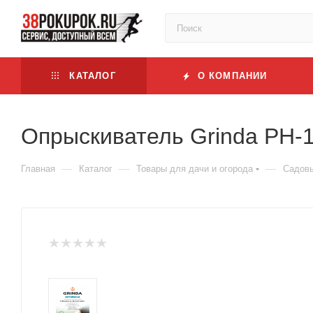
КАТАЛОГ
О КОМПАНИИ
Опрыскиватель Grinda PH-1
—
—
—
Главная
Каталог
Товары для дачи и огорода
Садовы