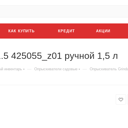
КАК КУПИТЬ
КРЕДИТ
АКЦИИ
.5 425055_z01 ручной 1,5 л
—
—
й инвентарь
Опрыскиватели садовые
Опрыскиватель Grinda