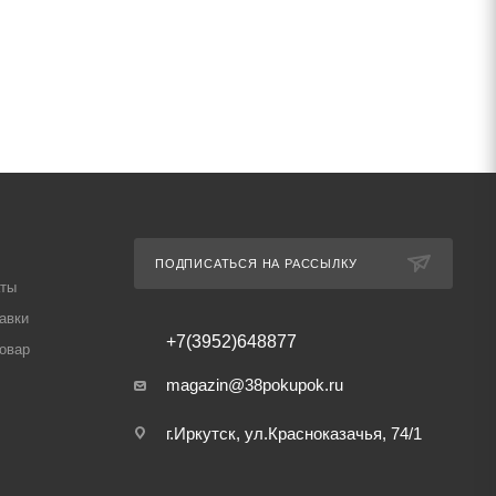
ПОДПИСАТЬСЯ НА РАССЫЛКУ
аты
авки
+7(3952)648877
товар
magazin@38pokupok.ru
г.Иркутск, ул.Красноказачья, 74/1