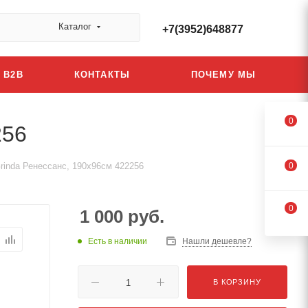
Каталог
+7(3952)648877
B2B
КОНТАКТЫ
ПОЧЕМУ МЫ
0
256
rinda Ренессанс, 190х96см 422256
0
0
1 000
руб.
Есть в наличии
Нашли дешевле?
В КОРЗИНУ