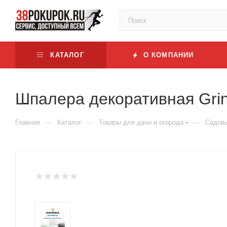
КАТАЛОГ
О КОМПАНИИ
Шпалера декоративная Gri
—
—
—
Главная
Каталог
Товары для дачи и огорода
Садовы