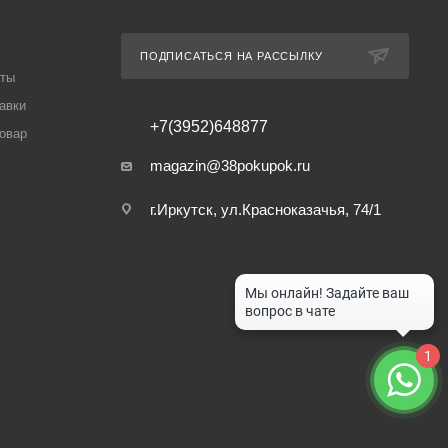
ПОДПИСАТЬСЯ НА РАССЫЛКУ
аты
авки
+7(3952)648877
товар
magazin@38pokupok.ru
г.Иркутск, ул.Красноказачья, 74/1
1