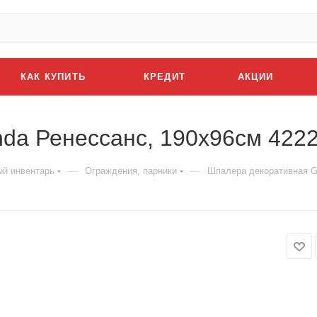
КАК КУПИТЬ
КРЕДИТ
АКЦИИ
nda Ренессанс, 190х96см 422
—
—
й инвентарь
Ограждения, парники
Шпалера декоративная G