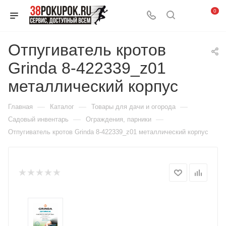
0
Отпугиватель кротов
Grinda 8-422339_z01
металлический корпус
—
—
—
Главная
Каталог
Товары для дачи и огорода
—
—
Садовый инвентарь
Ограждения, парники
Отпугиватель кротов Grinda 8-422339_z01 металлический корпус