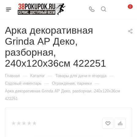
0
Арка декоративная
Grinda АР Деко,
разборная,
240х120х36см 422251
—
—
—
Главная
Каталог
Товары для дачи и огорода
—
—
Садовый инвентарь
Ограждения, парники
Арка декоративная Grinda АР Деко, разборная, 240х120х36см
422251