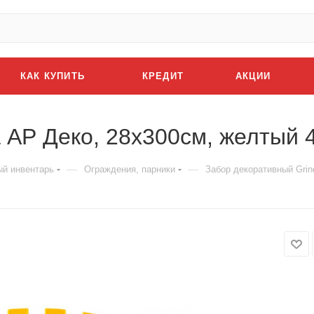
КАК КУПИТЬ
КРЕДИТ
АКЦИИ
 АР Деко, 28x300см, желтый 
—
—
й инвентарь
Ограждения, парники
Забор декоративный Grin