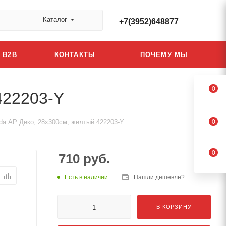
Каталог
+7(3952)648877
B2B
КОНТАКТЫ
ПОЧЕМУ МЫ
0
422203-Y
da АР Деко, 28x300см, желтый 422203-Y
0
0
710
руб.
Есть в наличии
Нашли дешевле?
В КОРЗИНУ