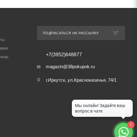
ПОДПИСАТЬСЯ НА РАССЫЛКУ
аты
авки
+7(3952)648877
товар
magazin@38pokupok.ru
г.Иркутск, ул.Красноказачья, 74/1
1