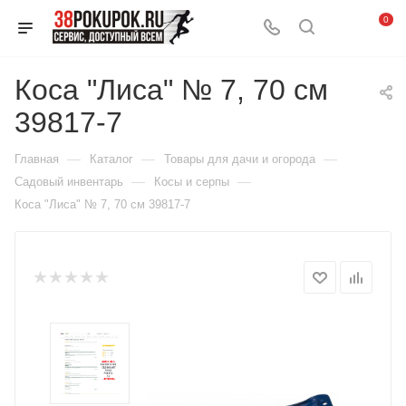
0
Коса "Лиса" № 7, 70 см
39817-7
—
—
—
Главная
Каталог
Товары для дачи и огорода
—
—
Садовый инвентарь
Косы и серпы
Коса "Лиса" № 7, 70 см 39817-7