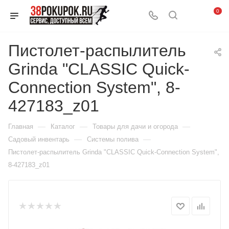
0
Пистолет-распылитель
Grinda "CLASSIC Quick-
Connection System", 8-
427183_z01
—
—
—
Главная
Каталог
Товары для дачи и огорода
—
—
Садовый инвентарь
Системы полива
Пистолет-распылитель Grinda "CLASSIC Quick-Connection System",
8-427183_z01