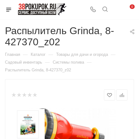
0
Распылитель Grinda, 8-
427370_z02
—
—
—
Главная
Каталог
Товары для дачи и огорода
—
—
Садовый инвентарь
Системы полива
Распылитель Grinda, 8-427370_z02