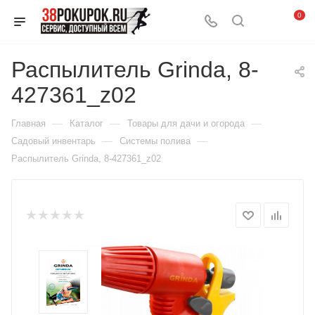
0
Распылитель Grinda, 8-
427361_z02
—
—
—
Главная
Каталог
Товары для дачи и огорода
—
—
Садовый инвентарь
Системы полива
Распылитель Grinda, 8-427361_z02