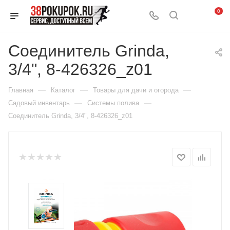
0
Соединитель Grinda,
3/4", 8-426326_z01
—
—
—
Главная
Каталог
Товары для дачи и огорода
—
—
Садовый инвентарь
Системы полива
Соединитель Grinda, 3/4", 8-426326_z01