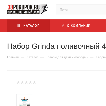
КАТАЛОГ
О КОМПАНИИ
Набор Grinda поливочный 
—
—
—
Главная
Каталог
Товары для дачи и огорода
Садовы