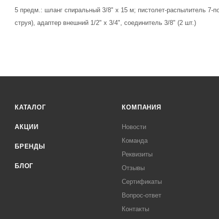
5 предм.: шланг спиральный 3/8" x 15 м; пистолет-распылитель 7-п
струя), адаптер внешний 1/2" x 3/4", соединитель 3/8" (2 шт.)
КАТАЛОГ
КОМПАНИЯ
АКЦИИ
Новости
Команда
БРЕНДЫ
Реквизиты
БЛОГ
Отзывы
Сертификаты
Вопрос-ответ
Контакты