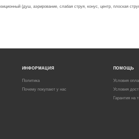
озиционный (душ, аэрирование, слабая струя, конус, центр, плоская стру
ИНФОРМАЦИЯ
ПОМОЩЬ
Политика
Условия опл
Почему покупают у нас
Условия дост
Гарантия на 