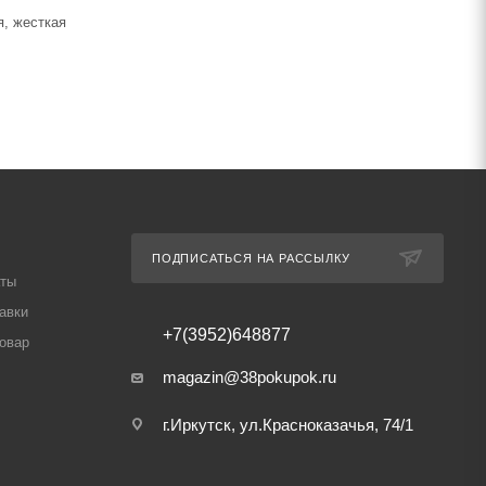
я, жесткая
ПОДПИСАТЬСЯ НА РАССЫЛКУ
аты
авки
+7(3952)648877
товар
magazin@38pokupok.ru
г.Иркутск, ул.Красноказачья, 74/1