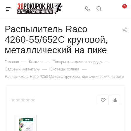
0
Распылитель Raco
4260-55/652C круговой,
металлический на пике
—
—
—
Главная
Каталог
Товары для дачи и огорода
—
—
Садовый инвентарь
Системы полива
Распылитель Raco 4260-55/652C круговой, металлический на пике