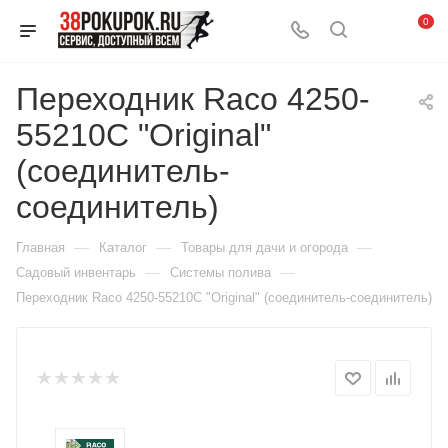
0
Переходник Raco 4250-
55210C "Original"
(соединитель-
соединитель)
—
—
—
Главная
Каталог
Товары для дачи и огорода
—
—
Садовый инвентарь
Системы полива
Переходник Raco 4250-55210C "Original" (соединитель-соединитель)