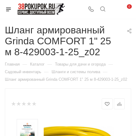
0
Шланг армированный
Grinda COMFORT 1" 25
м 8-429003-1-25_z02
—
—
—
Главная
Каталог
Товары для дачи и огорода
—
—
Садовый инвентарь
Шланги и системы полива
Шланг армированный Grinda COMFORT 1" 25 м 8-429003-1-25_z02