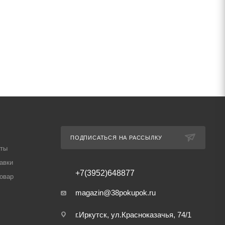
ПОДПИСАТЬСЯ НА РАССЫЛКУ
аты
авки
+7(3952)648877
товар
magazin@38pokupok.ru
г.Иркутск, ул.Красноказачья, 74/1