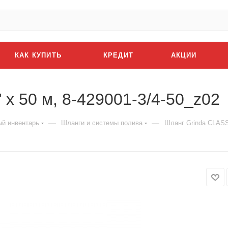
КАК КУПИТЬ
КРЕДИТ
АКЦИИ
 x 50 м, 8-429001-3/4-50_z02
—
—
й инвентарь
Шланги и системы полива
Шланг Grinda CLASSI