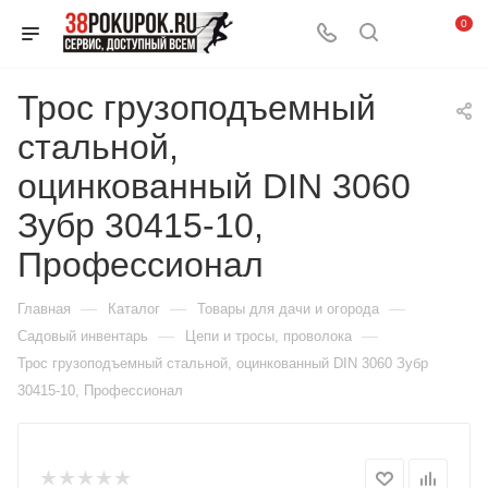
0
Трос грузоподъемный
стальной,
оцинкованный DIN 3060
Зубр 30415-10,
Профессионал
—
—
—
Главная
Каталог
Товары для дачи и огорода
—
—
Садовый инвентарь
Цепи и тросы, проволока
Трос грузоподъемный стальной, оцинкованный DIN 3060 Зубр
30415-10, Профессионал