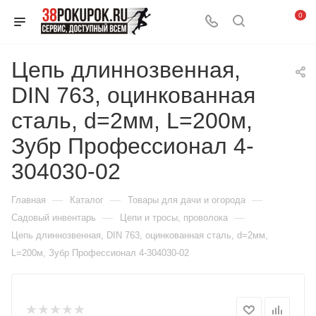
0
Цепь длиннозвенная,
DIN 763, оцинкованная
сталь, d=2мм, L=200м,
Зубр Профессионал 4-
304030-02
—
—
—
Главная
Каталог
Товары для дачи и огорода
—
—
Садовый инвентарь
Цепи и тросы, проволока
Цепь длиннозвенная, DIN 763, оцинкованная сталь, d=2мм,
L=200м, Зубр Профессионал 4-304030-02