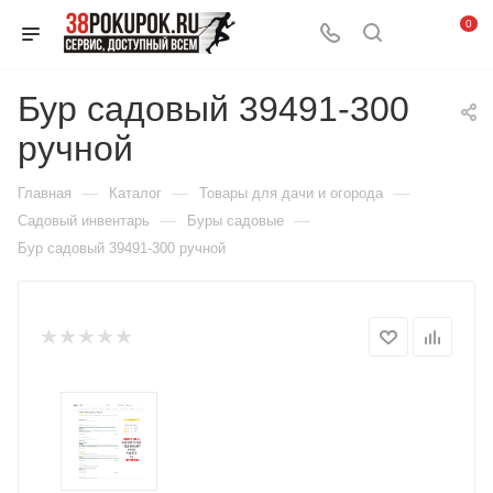
0
Бур садовый 39491-300
ручной
—
—
—
Главная
Каталог
Товары для дачи и огорода
—
—
Садовый инвентарь
Буры садовые
Бур садовый 39491-300 ручной