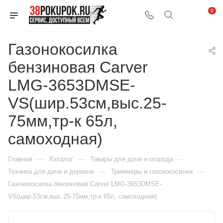
0
Газонокосилка
бензиновая Carver
LMG-3653DMSE-
VS(шир.53см,выс.25-
75мм,тр-к 65л,
самоходная)
—
—
—
Главная
Каталог
Товары для дачи и огорода
—
—
Техника для дачи и деревни
Триммеры и газонокосилки
Газонокосилка бензиновая Carver LMG-3653DMSE-
VS(шир.53см,выс.25-75мм,тр-к 65л, самоходная)