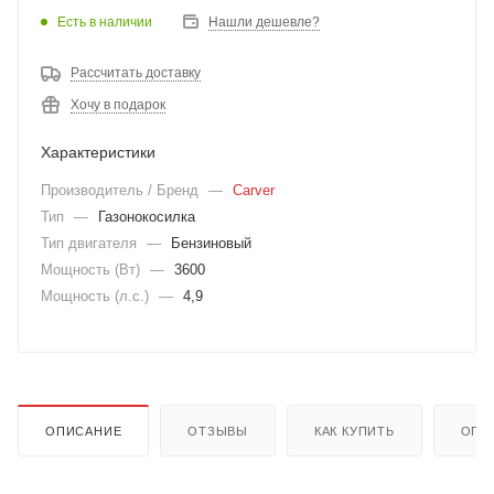
Есть в наличии
Нашли дешевле?
Рассчитать доставку
Хочу в подарок
Характеристики
Производитель / Бренд
—
Carver
Тип
—
Газонокосилка
Тип двигателя
—
Бензиновый
Мощность (Вт)
—
3600
Мощность (л.с.)
—
4,9
ОПИСАНИЕ
ОТЗЫВЫ
КАК КУПИТЬ
ОПЛ