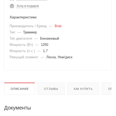
Хочу в подарок
Характеристики
Производитель / Бренд
—
Brait
Тип
—
Триммер
Тип двигателя
—
Бензиновый
Мощность (Вт)
—
1250
Мощность (л.с.)
—
1,7
Режущий элемент
—
Леска, Нож/диск
ОПИСАНИЕ
ОТЗЫВЫ
КАК КУПИТЬ
ОПЛ
Документы