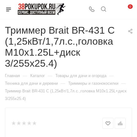
0
Триммер Brait BR-431 С
(1,25кВт/1,7л.с.,головка
М10х1.25L+диск
3/255х25.4)
—
—
—
Главная
Каталог
Товары для дачи и огорода
—
—
Техника для дачи и деревни
Триммеры и газонокосилки
Триммер Brait BR-431 С (1,25кВт/1,7л.с.,головка М10х1.25L+диск
3/255х25.4)