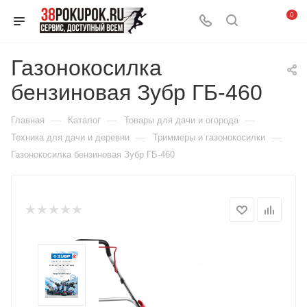
0
Газонокосилка
бензиновая Зубр ГБ-460
—
—
—
Главная
Каталог
Товары для дачи и огорода
—
—
Техника для дачи и деревни
Триммеры и газонокосилки
Газонокосилка бензиновая Зубр ГБ-460