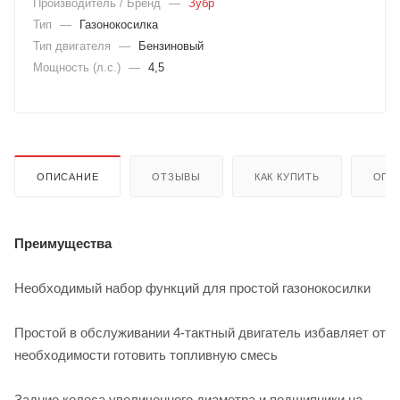
Производитель / Бренд
—
Зубр
Тип
—
Газонокосилка
Тип двигателя
—
Бензиновый
Мощность (л.с.)
—
4,5
ОПИСАНИЕ
ОТЗЫВЫ
КАК КУПИТЬ
ОПЛ
Преимущества
Необходимый набор функций для простой газонокосилки
Простой в обслуживании 4-тактный двигатель избавляет от
необходимости готовить топливную смесь
Задние колеса увеличенного диаметра и подшипники на