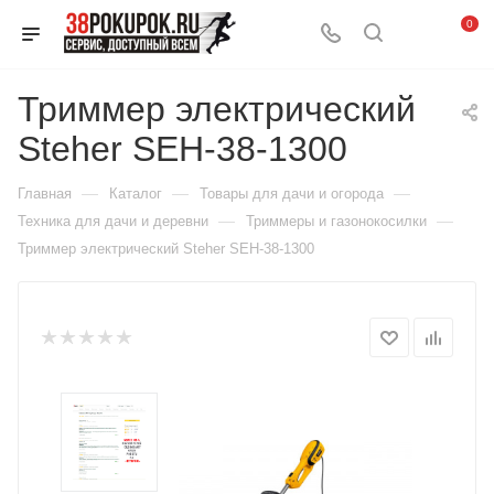
0
Триммер электрический
Steher SEH-38-1300
—
—
—
Главная
Каталог
Товары для дачи и огорода
—
—
Техника для дачи и деревни
Триммеры и газонокосилки
Триммер электрический Steher SEH-38-1300