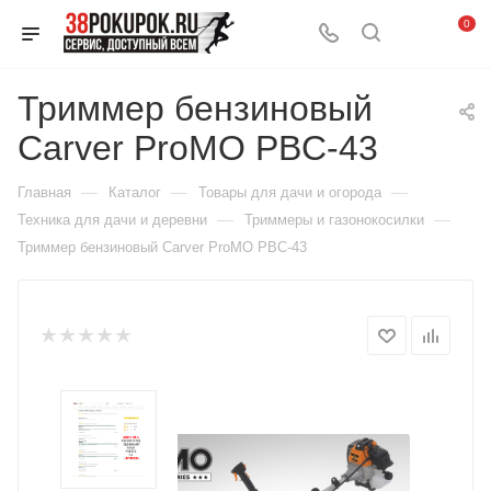
0
Триммер бензиновый
Carver ProMO PBC-43
—
—
—
Главная
Каталог
Товары для дачи и огорода
—
—
Техника для дачи и деревни
Триммеры и газонокосилки
Триммер бензиновый Carver ProMO PBC-43