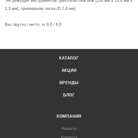
Тип режущих инструментов:Трехлопастной нож (255 мм х 25,4 мм х
1,3 мм), триммерная леска (D 2,4 мм)
Вес брутто / нетто, кг:9,0 / 8,0
КАТАЛОГ
АКЦИИ
БРЕНДЫ
БЛОГ
КОМПАНИЯ
Новости
Команда