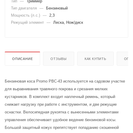
Тип
—
Триммер
Тип двигателя
—
Бензиновый
Мощность (л.с.)
—
2,3
Режущий элемент
—
Леска, Нож/диск
ОПИСАНИЕ
ОТЗЫВЫ
КАК КУПИТЬ
ОПЛ
Бензиновая коса Promo PBC-43 используется на садовом участке
для выравнивания травяного покрова и срезания мелких
кустарников. В комплект входит наплечный ремень, который
снижает нагрузку при работе с инструментом, и две режущие
оснастки. Велосипедная рукоятка с вынесенными элементами
управления обеспечивает удобное ведение бензиновой косы.
Большой защитный кожух препятствует попаданию скошенной