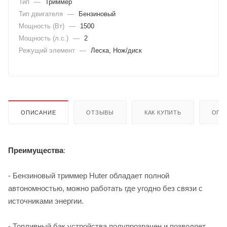
Тип
—
Триммер
Тип двигателя
—
Бензиновый
Мощность (Вт)
—
1500
Мощность (л.с.)
—
2
Режущий элемент
—
Леска, Нож/диск
ОПИСАНИЕ
ОТЗЫВЫ
КАК КУПИТЬ
ОПЛ
Преимущества
:
- Бензиновый триммер Huter обладает полной
автономностью, можно работать где угодно без связи с
источниками энергии.
- Топливный бак устройства полупрозрачен и позволяет