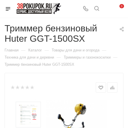
0
Триммер бензиновый
Huter GGT-1500SX
—
—
—
Главная
Каталог
Товары для дачи и огорода
—
—
Техника для дачи и деревни
Триммеры и газонокосилки
Триммер бензиновый Huter GGT-1500SX