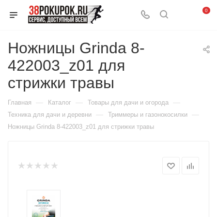
0
Ножницы Grinda 8-
422003_z01 для
стрижки травы
—
—
—
Главная
Каталог
Товары для дачи и огорода
—
—
Техника для дачи и деревни
Триммеры и газонокосилки
Ножницы Grinda 8-422003_z01 для стрижки травы