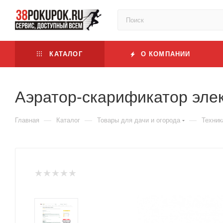
КАТАЛОГ
О КОМПАНИИ
Аэратор-скарификатор эле
—
—
—
Главная
Каталог
Товары для дачи и огорода
Техник