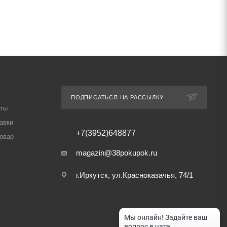
ПОДПИСАТЬСЯ НА РАССЫЛКУ
аты
авки
+7(3952)648877
товар
magazin@38pokupok.ru
г.Иркутск, ул.Красноказачья, 74/1