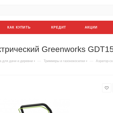
КАК КУПИТЬ
КРЕДИТ
АКЦИИ
ктрический Greenworks GDT1
—
—
а для дачи и деревни
Триммеры и газонокосилки
Аэратор-с