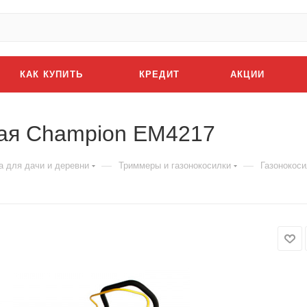
КАК КУПИТЬ
КРЕДИТ
АКЦИИ
кая Champion EM4217
—
—
а для дачи и деревни
Триммеры и газонокосилки
Газонокос