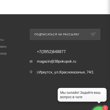
ПОДПИСАТЬСЯ НА РАССЫЛКУ
аты
авки
+7(3952)648877
товар
magazin@38pokupok.ru
г.Иркутск, ул.Красноказачья, 74/1
1