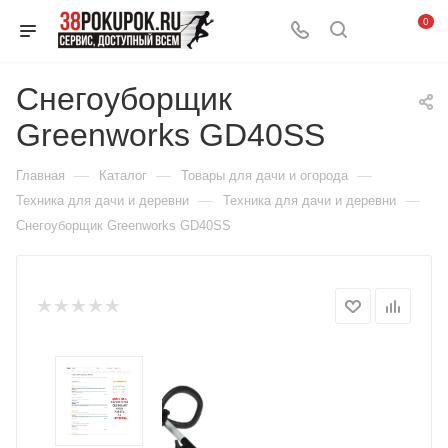
0
Снегоуборщик
Greenworks GD40SS
—
—
—
Главная
Каталог
Товары для дачи и огорода
—
—
Техника для дачи и деревни
Техника для дачи и деревни
Снегоуборщик Greenworks GD40SS