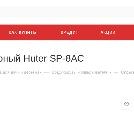
КАК КУПИТЬ
КРЕДИТ
АКЦИИ
рный Huter SP-8AC
—
—
а для дачи и деревни
Воздуходувы и опрыскиватели
Опрыск