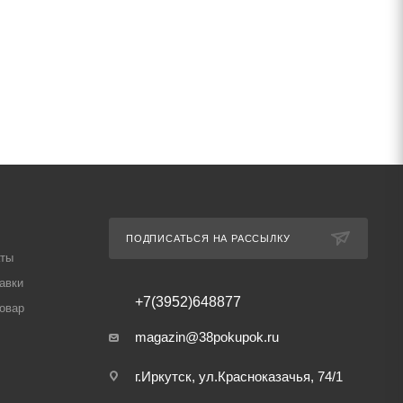
ПОДПИСАТЬСЯ НА РАССЫЛКУ
аты
авки
+7(3952)648877
товар
magazin@38pokupok.ru
г.Иркутск, ул.Красноказачья, 74/1