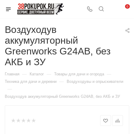
0
Воздуходув
аккумуляторный
Greenworks G24AB, без
АКБ и ЗУ
—
—
—
Главная
Каталог
Товары для дачи и огорода
—
Техника для дачи и деревни
Воздуходувы и опрыскиватели
—
Воздуходув аккумуляторный Greenworks G24AB, без АКБ и ЗУ