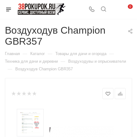
0
Воздуходув Champion
GBR357
—
—
—
Главная
Каталог
Товары для дачи и огорода
—
Техника для дачи и деревни
Воздуходувы и опрыскиватели
—
Воздуходув Champion GBR357