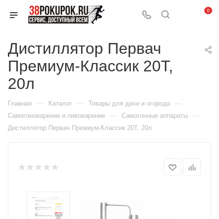
0
Дистиллятор Первач
Премиум-Классик 20Т,
20л
—
—
—
Главная
Каталог
Товары для дачи и огорода
—
—
Самогоноварение и пивоварение
Самогонные аппараты
Дистиллятор Первач Премиум-Классик 20Т, 20л