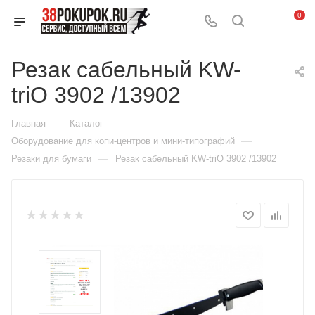
0
Резак сабельный KW-
triO 3902 /13902
—
—
Главная
Каталог
—
Оборудование для копи-центров и мини-типографий
—
Резаки для бумаги
Резак сабельный KW-triO 3902 /13902