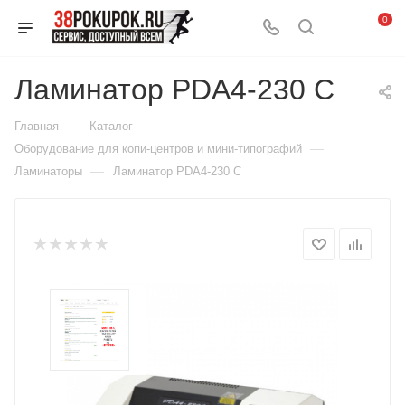
0
Ламинатор PDA4-230 C
—
—
Главная
Каталог
—
Оборудование для копи-центров и мини-типографий
—
Ламинаторы
Ламинатор PDA4-230 C