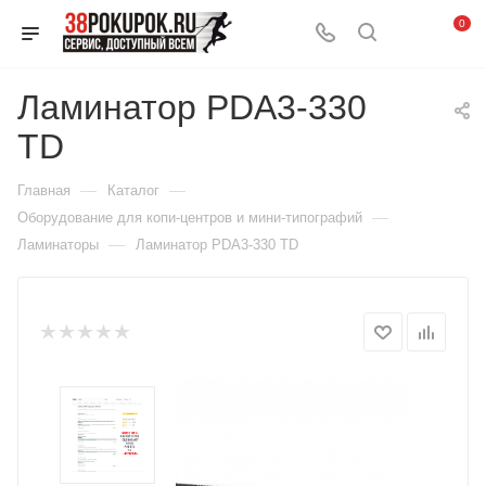
0
Ламинатор PDA3-330
TD
—
—
Главная
Каталог
—
Оборудование для копи-центров и мини-типографий
—
Ламинаторы
Ламинатор PDA3-330 TD