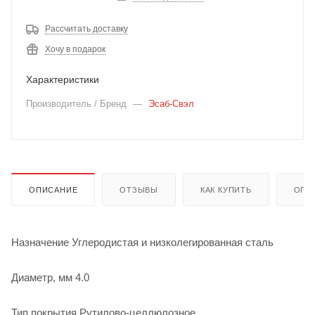
Рассчитать доставку
Хочу в подарок
Характеристики
Производитель / Бренд
—
Эсаб-Свэл
ОПИСАНИЕ
ОТЗЫВЫ
КАК КУПИТЬ
ОПЛ
Назначение Углеродистая и низколегированная сталь
Диаметр, мм 4.0
Тип покрытия Рутилово-целлюлозное