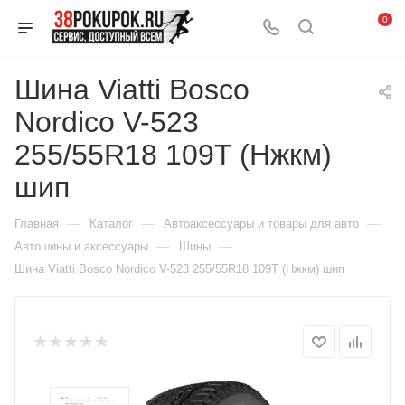
0
Шина Viatti Bosco
Nordico V-523
255/55R18 109T (Нжкм)
шип
—
—
—
Главная
Каталог
Автоаксессуары и товары для авто
—
—
Автошины и аксессуары
Шины
Шина Viatti Bosco Nordico V-523 255/55R18 109T (Нжкм) шип